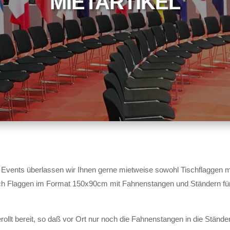
MIETARTIKEL
d Events überlassen wir Ihnen gerne mietweise sowohl Tischflaggen m
uch Flaggen im Format 150x90cm mit Fahnenstangen und Ständern fü
ollt bereit, so daß vor Ort nur noch die Fahnenstangen in die Stände