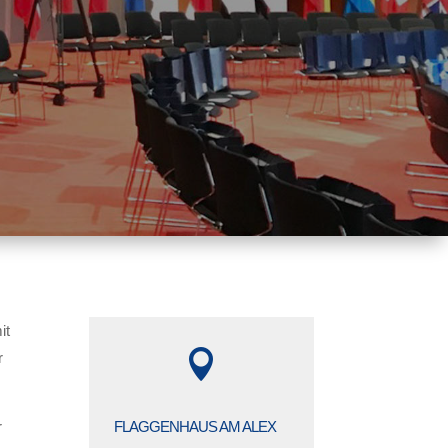
it

r
r
FLAGGENHAUS AM ALEX